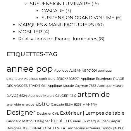
SUSPENSION LUMINAIRE
(15)
CASCADE
(3)
SUSPENSION GRAND VOLUME
(6)
MARQUES & MANUFACTURIERS
(30)
MOBILIER
(4)
Réalisations de Francel luminaires
(8)
ETIQUETTES-TAG
annee pop
Applique AUBANNE 101001
applique
exterieure
Applique extérieure BRICK² 108001
Applique Extérieure PLACE
DES VOSGES TRADITION
Applique Murale Cayman 7853
Applique Murale
artemide
DAVOS 6524
Applique Murale GINGER 42 C
astro
artemide marque
Cascade ELSA 8259 MANTRA
Designer
Extérieur | Lampes de table
Designer CVL
Ideal Lux
Giancarlo Mattioli Designer
ideal lux marque
Joan Gaspar
Designer
JOSÉ IGNACIO BALLESTER
Lampadaire extérieur Tronco pt1 h60