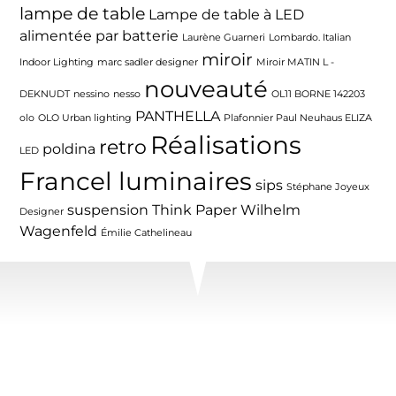
lampe de table
Lampe de table à LED
alimentée par batterie
Laurène Guarneri
Lombardo. Italian
miroir
Indoor Lighting
marc sadler designer
Miroir MATIN L -
nouveauté
DEKNUDT
nessino
nesso
OL11 BORNE 142203
PANTHELLA
olo
OLO Urban lighting
Plafonnier Paul Neuhaus ELIZA
Réalisations
retro
poldina
LED
Francel luminaires
sips
Stéphane Joyeux
suspension
Think Paper
Wilhelm
Designer
Wagenfeld
Émilie Cathelineau