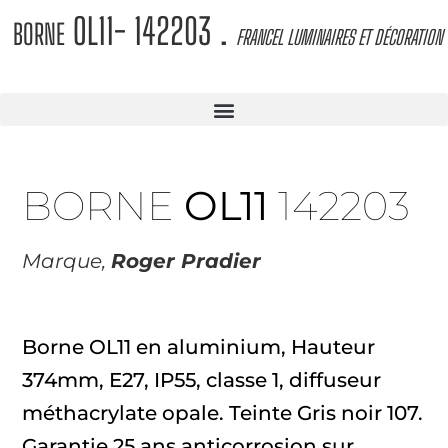
OL11- 142203
.
BORNE
FRANCEL LUMINAIRES ET DÉCORATION
BORNE
OL11
142203
Marque,
Roger Pradier
Borne OL11 en aluminium, Hauteur
374mm, E27, IP55, classe 1, diffuseur
méthacrylate opale. Teinte Gris noir 107.
Garantie 25 ans anticorrosion sur