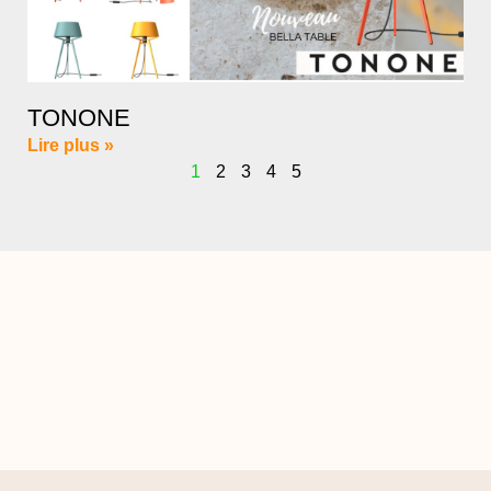
TONONE
Lire plus »
1
2
3
4
5