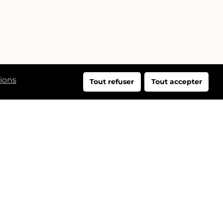
tions
Tout refuser
Tout accepter
dresse:
25 Rue du Bac,
76000 Rouen