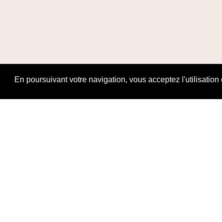
En poursuivant votre navigation, vous acceptez l'utilisation
Ouverture Ho
Dimanche & 
Mardi au sam
10:00–12:30, 