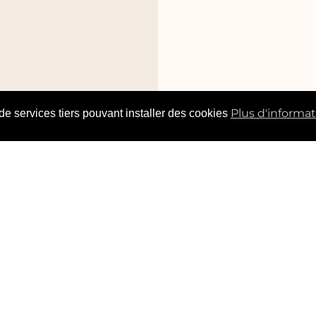
Plus d'informa
 de services tiers pouvant installer des cookies
raires :
Lundi : fermé
Téléphone :
02 35 70 08 51
A
Email :
francelluminaires@yahoo.fr
edi :
14:00–18:45