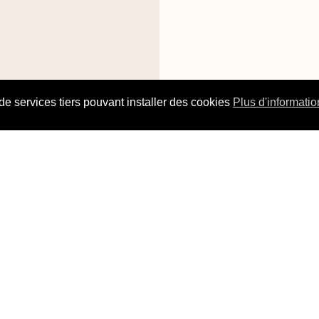
 de services tiers pouvant installer des cookies
Plus d'informatio
ires :
ndi : fermé
Téléphone :
02 35 70 08 51
Ad
Email :
francelluminaires@yahoo.fr
di :
14:00–18:45