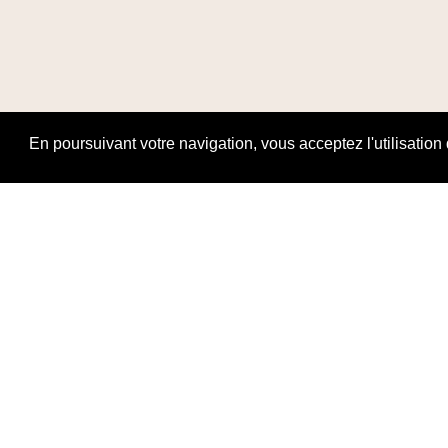
En poursuivant votre navigation, vous acceptez l'utilisation
Ouverture Hora
Dimanche & Lu
Mardi au same
10:00–12:30, 
Copyright © 2020 Grant Flooring- All Rights Reserved