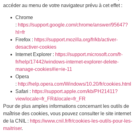
accéder au menu de votre navigateur prévu à cet effet :
Chrome
:
https://support.google.com/chrome/answer/95647?
hl=fr
Firefox :
https://support.mozilla.org/fr/kb/activer-
desactiver-cookies
Internet Explorer :
https://support.microsoft.com/fr-
fr/help/17442/windows-internet-explorer-delete-
manage-cookies#ie=ie-11
Opera
:
http://help.opera.com/Windows/10.20/fr/cookies.html
Safari :
https://support.apple.com/kb/PH21411?
viewlocale=fr_FR&locale=fr_FR
Pour de plus amples informations concernant les outils de
maîtrise des cookies, vous pouvez consulter le site internet
de la CNIL :
https://www.cnil.fr/fr/cookies-les-outils-pour-les-
maitriser
.