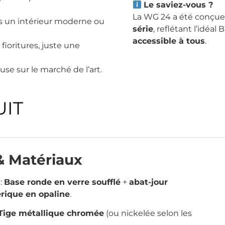
Le saviez-vous ?
La WG 24 a été conçue
s un intérieur moderne ou
série
, reflétant l’idéa
accessible à tous
.
fioritures, juste une
use sur le marché de l’art.
IT
& Matériaux
:
Base ronde en verre soufflé
+
abat-jour
rique en opaline
.
Tige métallique chromée
(ou nickelée selon les