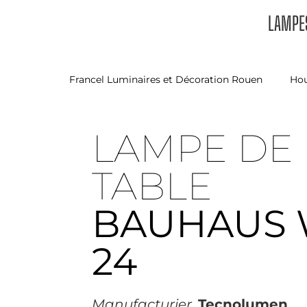
LAMPES
Francel Luminaires et Décoration Rouen
Ho
LAMPE DE
TABLE
BAUHAUS
24
Manufacturier,
Tecnolumen