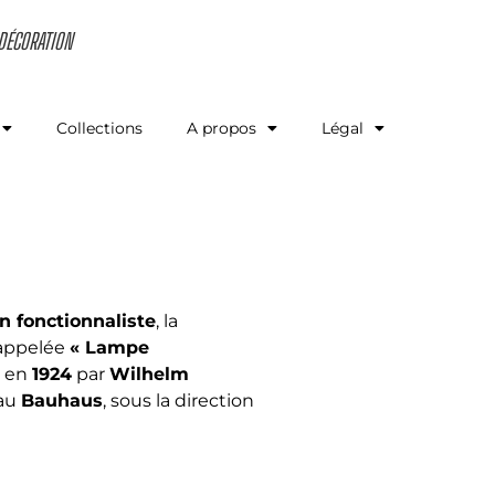
 DÉCORATION
Collections
A propos
Légal
n fonctionnaliste
, la
appelée
« Lampe
e en
1924
par
Wilhelm
 au
Bauhaus
, sous la direction