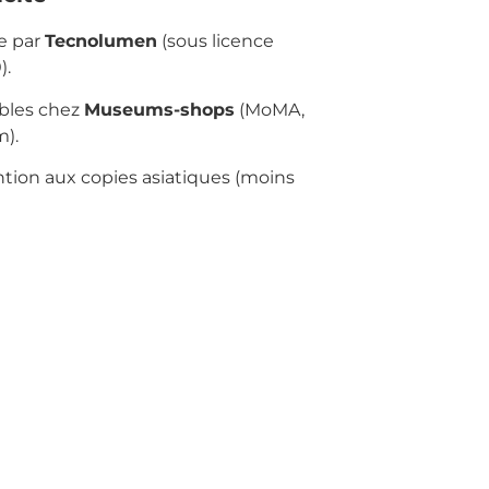
e par
Tecnolumen
(sous licence
).
ibles chez
Museums-shops
(MoMA,
).
ntion aux copies asiatiques (moins