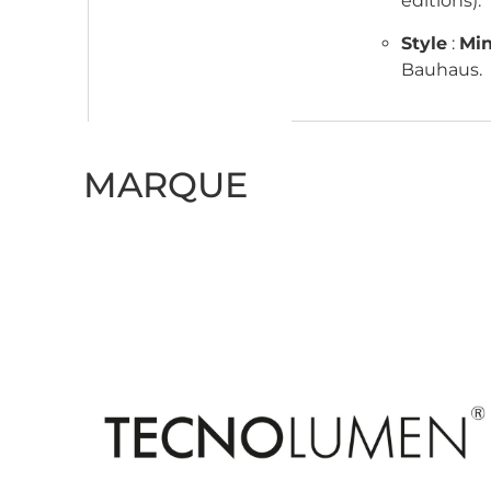
éditions).
Style
:
Min
Bauhaus.
MARQUE