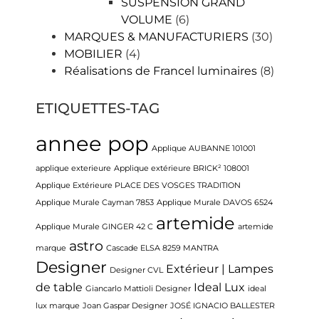
SUSPENSION GRAND
VOLUME
(6)
MARQUES & MANUFACTURIERS
(30)
MOBILIER
(4)
Réalisations de Francel luminaires
(8)
ETIQUETTES-TAG
annee pop
Applique AUBANNE 101001
applique exterieure
Applique extérieure BRICK² 108001
Applique Extérieure PLACE DES VOSGES TRADITION
Applique Murale Cayman 7853
Applique Murale DAVOS 6524
artemide
Applique Murale GINGER 42 C
artemide
astro
marque
Cascade ELSA 8259 MANTRA
Designer
Extérieur | Lampes
Designer CVL
de table
Ideal Lux
Giancarlo Mattioli Designer
ideal
lux marque
Joan Gaspar Designer
JOSÉ IGNACIO BALLESTER