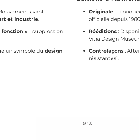
: Mouvement avant-
Originale
: Fabriqué
art et industrie
.
officielle depuis 1980
 fonction »
– suppression
Rééditions
: Dispon
Vitra Design Museum
nue un symbole du
design
Contrefaçons
: Atte
résistantes).