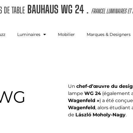
BAUHAUS WG 24
.
 DE TABLE
FRANCEL LUMINAIRES ET
uzz
Luminaires
Mobilier
Marques & Designers
Un
chef-d’œuvre du desig
 WG
lampe
WG 24
(également 
Wagenfeld »
) a été conçu
Wagenfeld
, alors étudiant
de
László Moholy-Nagy
.