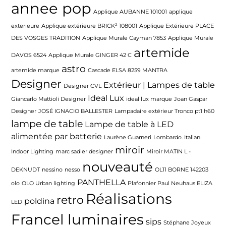
annee pop
Applique AUBANNE 101001
applique
exterieure
Applique extérieure BRICK² 108001
Applique Extérieure PLACE
DES VOSGES TRADITION
Applique Murale Cayman 7853
Applique Murale
artemide
DAVOS 6524
Applique Murale GINGER 42 C
astro
artemide marque
Cascade ELSA 8259 MANTRA
Designer
Extérieur | Lampes de table
Designer CVL
Ideal Lux
Giancarlo Mattioli Designer
ideal lux marque
Joan Gaspar
Designer
JOSÉ IGNACIO BALLESTER
Lampadaire extérieur Tronco pt1 h60
lampe de table
Lampe de table à LED
alimentée par batterie
Laurène Guarneri
Lombardo. Italian
miroir
Indoor Lighting
marc sadler designer
Miroir MATIN L -
nouveauté
DEKNUDT
nessino
nesso
OL11 BORNE 142203
PANTHELLA
olo
OLO Urban lighting
Plafonnier Paul Neuhaus ELIZA
Réalisations
retro
poldina
LED
Francel luminaires
sips
Stéphane Joyeux