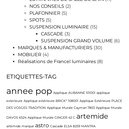
NOS CONSEILS
(2)
PLAFONNIER
(5)
SPOTS
(5)
SUSPENSION LUMINAIRE
(15)
CASCADE
(3)
SUSPENSION GRAND VOLUME
(6)
MARQUES & MANUFACTURIERS
(30)
MOBILIER
(4)
Réalisations de Francel luminaires
(8)
ETIQUETTES-TAG
annee pop
Applique AUBANNE 101001
applique
exterieure
Applique extérieure BRICK² 108001
Applique Extérieure PLACE
DES VOSGES TRADITION
Applique Murale Cayman 7853
Applique Murale
artemide
DAVOS 6524
Applique Murale GINGER 42 C
astro
artemide marque
Cascade ELSA 8259 MANTRA