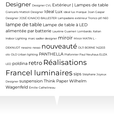
Designer
Extérieur | Lampes de table
Designer CVL
Ideal Lux
Giancarlo Mattioli Designer
ideal lux marque
Joan Gaspar
Designer
JOSÉ IGNACIO BALLESTER
Lampadaire extérieur Tronco pt1 h60
lampe de table
Lampe de table à LED
alimentée par batterie
Laurène Guarneri
Lombardo. Italian
miroir
Indoor Lighting
marc sadler designer
Miroir MATIN L -
nouveauté
DEKNUDT
nessino
nesso
OL11 BORNE 142203
PANTHELLA
olo
OLO Urban lighting
Plafonnier Paul Neuhaus ELIZA
Réalisations
retro
poldina
LED
Francel luminaires
sips
Stéphane Joyeux
suspension
Think Paper
Wilhelm
Designer
Wagenfeld
Émilie Cathelineau