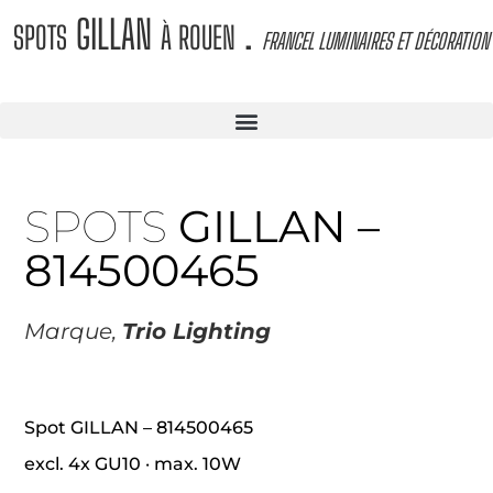
GILLAN
.
SPOTS
À ROUEN
FRANCEL LUMINAIRES ET DÉCORATION
SPOTS
GILLAN –
814500465
Marque,
Trio Lighting
Spot
GILLAN – 814500465
excl. 4x GU10 · max. 10W