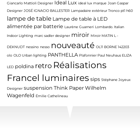
Ideal Lux
Giancarlo Mattioli Designer
ideal lux marque
Joan Gaspar
Designer
JOSÉ IGNACIO BALLESTER
Lampadaire extérieur Tronco pt1 h60
lampe de table
Lampe de table à LED
alimentée par batterie
Laurène Guarneri
Lombardo. Italian
miroir
Indoor Lighting
marc sadler designer
Miroir MATIN L -
nouveauté
DEKNUDT
nessino
nesso
OL11 BORNE 142203
PANTHELLA
olo
OLO Urban lighting
Plafonnier Paul Neuhaus ELIZA
Réalisations
retro
poldina
LED
Francel luminaires
sips
Stéphane Joyeux
suspension
Think Paper
Wilhelm
Designer
Wagenfeld
Émilie Cathelineau