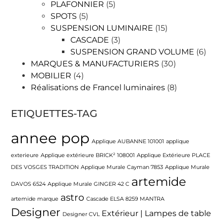
PLAFONNIER
(5)
SPOTS
(5)
SUSPENSION LUMINAIRE
(15)
CASCADE
(3)
SUSPENSION GRAND VOLUME
(6)
MARQUES & MANUFACTURIERS
(30)
MOBILIER
(4)
Réalisations de Francel luminaires
(8)
ETIQUETTES-TAG
annee pop
Applique AUBANNE 101001
applique
exterieure
Applique extérieure BRICK² 108001
Applique Extérieure PLACE
DES VOSGES TRADITION
Applique Murale Cayman 7853
Applique Murale
artemide
DAVOS 6524
Applique Murale GINGER 42 C
astro
artemide marque
Cascade ELSA 8259 MANTRA
Designer
Extérieur | Lampes de table
Designer CVL