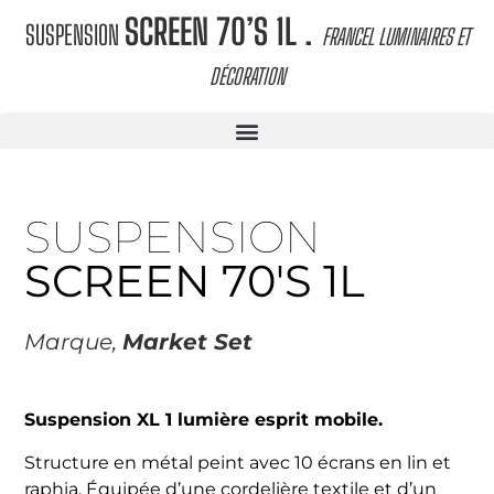
.
SCREEN 70’S 1L
SUSPENSION
FRANCEL LUMINAIRES ET
DÉCORATION
SUSPENSION
SCREEN 70'S 1L
Marque,
Market Set
Suspension XL 1 lumière esprit mobile.
Structure en métal peint avec 10 écrans en lin et
raphia. Équipée d’une cordelière textile et d’un