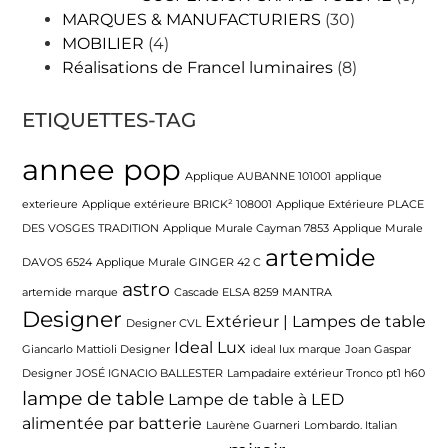
MARQUES & MANUFACTURIERS
(30)
MOBILIER
(4)
Réalisations de Francel luminaires
(8)
ETIQUETTES-TAG
annee pop
Applique AUBANNE 101001
applique
exterieure
Applique extérieure BRICK² 108001
Applique Extérieure PLACE
DES VOSGES TRADITION
Applique Murale Cayman 7853
Applique Murale
artemide
DAVOS 6524
Applique Murale GINGER 42 C
astro
artemide marque
Cascade ELSA 8259 MANTRA
Designer
Extérieur | Lampes de table
Designer CVL
Ideal Lux
Giancarlo Mattioli Designer
ideal lux marque
Joan Gaspar
Designer
JOSÉ IGNACIO BALLESTER
Lampadaire extérieur Tronco pt1 h60
lampe de table
Lampe de table à LED
alimentée par batterie
Laurène Guarneri
Lombardo. Italian