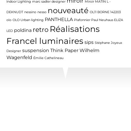
miroir
Indoor Lighting
marc sadler designer
Miroir MATIN L -
nouveauté
DEKNUDT
nessino
nesso
OL11 BORNE 142203
PANTHELLA
olo
OLO Urban lighting
Plafonnier Paul Neuhaus ELIZA
Réalisations
retro
poldina
LED
Francel luminaires
sips
Stéphane Joyeux
suspension
Think Paper
Wilhelm
Designer
Wagenfeld
Émilie Cathelineau