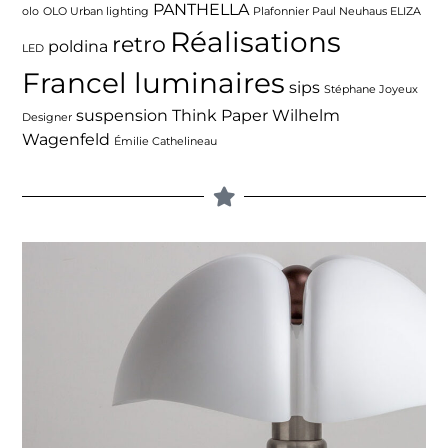
PANTHELLA
olo
OLO Urban lighting
Plafonnier Paul Neuhaus ELIZA
Réalisations
retro
poldina
LED
Francel luminaires
sips
Stéphane Joyeux
suspension
Think Paper
Wilhelm
Designer
Wagenfeld
Émilie Cathelineau