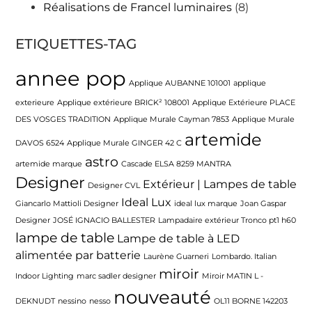
Réalisations de Francel luminaires
(8)
ETIQUETTES-TAG
annee pop
Applique AUBANNE 101001
applique
exterieure
Applique extérieure BRICK² 108001
Applique Extérieure PLACE
DES VOSGES TRADITION
Applique Murale Cayman 7853
Applique Murale
artemide
DAVOS 6524
Applique Murale GINGER 42 C
astro
artemide marque
Cascade ELSA 8259 MANTRA
Designer
Extérieur | Lampes de table
Designer CVL
Ideal Lux
Giancarlo Mattioli Designer
ideal lux marque
Joan Gaspar
Designer
JOSÉ IGNACIO BALLESTER
Lampadaire extérieur Tronco pt1 h60
lampe de table
Lampe de table à LED
alimentée par batterie
Laurène Guarneri
Lombardo. Italian
miroir
Indoor Lighting
marc sadler designer
Miroir MATIN L -
nouveauté
DEKNUDT
nessino
nesso
OL11 BORNE 142203