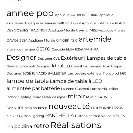
annee pop
Applique AUBANNE 101001
applique
exterieure
Applique extérieure BRICK² 108001
Applique Extérieure PLACE
DES VOSGES TRADITION
Applique Murale Cayman 7853
Applique Murale
artemide
DAVOS 6524
Applique Murale GINGER 42 C
astro
artemide marque
Cascade ELSA 8259 MANTRA
Designer
Extérieur | Lampes de table
Designer CVL
Ideal Lux
Giancarlo Mattioli Designer
ideal lux marque
Joan Gaspar
Designer
JOSÉ IGNACIO BALLESTER
Lampadaire extérieur Tronco pt1 h60
lampe de table
Lampe de table à LED
alimentée par batterie
Laurène Guarneri
Lombardo. Italian
miroir
Indoor Lighting
marc sadler designer
Miroir MATIN L -
nouveauté
DEKNUDT
nessino
nesso
OL11 BORNE 142203
PANTHELLA
olo
OLO Urban lighting
Plafonnier Paul Neuhaus ELIZA
Réalisations
retro
poldina
LED