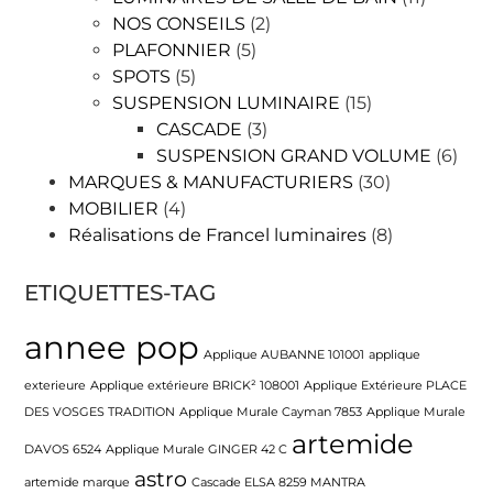
NOS CONSEILS
(2)
PLAFONNIER
(5)
SPOTS
(5)
SUSPENSION LUMINAIRE
(15)
CASCADE
(3)
SUSPENSION GRAND VOLUME
(6)
MARQUES & MANUFACTURIERS
(30)
MOBILIER
(4)
Réalisations de Francel luminaires
(8)
ETIQUETTES-TAG
annee pop
Applique AUBANNE 101001
applique
exterieure
Applique extérieure BRICK² 108001
Applique Extérieure PLACE
DES VOSGES TRADITION
Applique Murale Cayman 7853
Applique Murale
artemide
DAVOS 6524
Applique Murale GINGER 42 C
astro
artemide marque
Cascade ELSA 8259 MANTRA