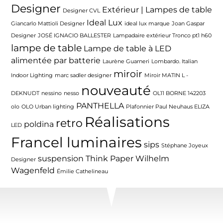
Designer
Extérieur | Lampes de table
Designer CVL
Ideal Lux
Giancarlo Mattioli Designer
ideal lux marque
Joan Gaspar
Designer
JOSÉ IGNACIO BALLESTER
Lampadaire extérieur Tronco pt1 h60
lampe de table
Lampe de table à LED
alimentée par batterie
Laurène Guarneri
Lombardo. Italian
miroir
Indoor Lighting
marc sadler designer
Miroir MATIN L -
nouveauté
DEKNUDT
nessino
nesso
OL11 BORNE 142203
PANTHELLA
olo
OLO Urban lighting
Plafonnier Paul Neuhaus ELIZA
Réalisations
retro
poldina
LED
Francel luminaires
sips
Stéphane Joyeux
suspension
Think Paper
Wilhelm
Designer
Wagenfeld
Émilie Cathelineau