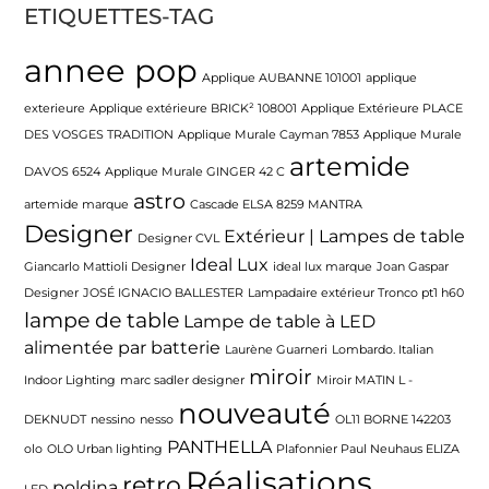
ETIQUETTES-TAG
annee pop
Applique AUBANNE 101001
applique
exterieure
Applique extérieure BRICK² 108001
Applique Extérieure PLACE
DES VOSGES TRADITION
Applique Murale Cayman 7853
Applique Murale
artemide
DAVOS 6524
Applique Murale GINGER 42 C
astro
artemide marque
Cascade ELSA 8259 MANTRA
Designer
Extérieur | Lampes de table
Designer CVL
Ideal Lux
Giancarlo Mattioli Designer
ideal lux marque
Joan Gaspar
Designer
JOSÉ IGNACIO BALLESTER
Lampadaire extérieur Tronco pt1 h60
lampe de table
Lampe de table à LED
alimentée par batterie
Laurène Guarneri
Lombardo. Italian
miroir
Indoor Lighting
marc sadler designer
Miroir MATIN L -
nouveauté
DEKNUDT
nessino
nesso
OL11 BORNE 142203
PANTHELLA
olo
OLO Urban lighting
Plafonnier Paul Neuhaus ELIZA
Réalisations
retro
poldina