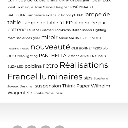
Giancarlo Mattioli Designer
ideal lux marque
Joan Gaspar Designer
JOSÉ IGNACIO
lampe de
BALLESTER
Lampadaire extérieur Tronco pt1 h60
table
Lampe de table à LED alimentée par
batterie
Laurène Guarneri
Lombardo. Italian Indoor Lighting
miroir
marc sadler designer
Miroir MATIN L - DEKNUDT
nouveauté
nessino
nesso
OL11 BORNE 142203
olo
PANTHELLA
OLO Urban lighting
Plafonnier Paul Neuhaus
Réalisations
retro
poldina
ELIZA LED
Francel luminaires
sips
Stéphane
suspension
Think Paper
Wilhelm
Joyeux Designer
Wagenfeld
Émilie Cathelineau