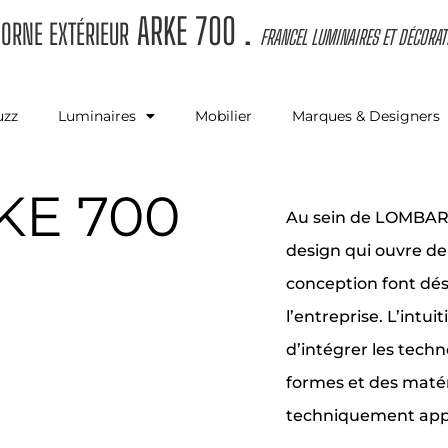
ARKE 700
.
ORNE EXTÉRIEUR
FRANCEL LUMINAIRES ET DÉCORAT
uzz
Luminaires
Mobilier
Marques & Designers
KE 700
Au sein de LOMBARD
design qui ouvre de 
conception font dés
l’entreprise. L’intu
d’intégrer les techn
formes et des matér
techniquement approp