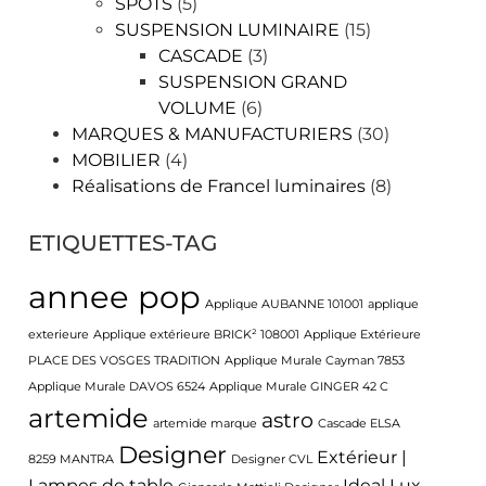
SPOTS
(5)
SUSPENSION LUMINAIRE
(15)
CASCADE
(3)
SUSPENSION GRAND
VOLUME
(6)
MARQUES & MANUFACTURIERS
(30)
MOBILIER
(4)
Réalisations de Francel luminaires
(8)
ETIQUETTES-TAG
annee pop
Applique AUBANNE 101001
applique
exterieure
Applique extérieure BRICK² 108001
Applique Extérieure
PLACE DES VOSGES TRADITION
Applique Murale Cayman 7853
Applique Murale DAVOS 6524
Applique Murale GINGER 42 C
artemide
astro
artemide marque
Cascade ELSA
Designer
Extérieur |
8259 MANTRA
Designer CVL
Lampes de table
Ideal Lux