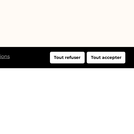
tions
Tout refuser
Tout accepter
dresse:
25 Rue du Bac,
76000 Rouen