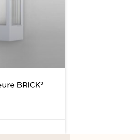
eure BRICK²