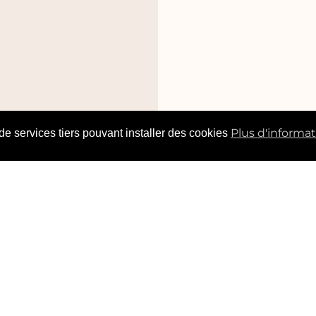
Plus d'informa
 de services tiers pouvant installer des cookies
raires :
Lundi : fermé
Téléphone :
02 35 70 08 51
A
Email :
francelluminaires@yahoo.fr