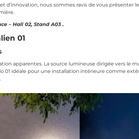
t d’innovation, nous sommes ravis de vous présenter le ré
mière.
uce – Hall 02, Stand A03
.
lien 01
5
ation apparentes. La source lumineuse dirigée vers le mu
alo 01 idéale pour une installation intérieure comme ext
.