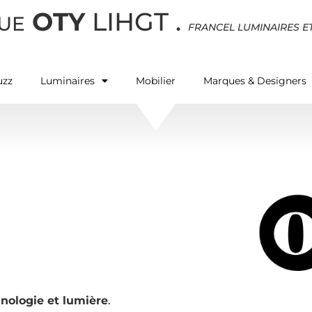
OTY
LIHGT
.
UE
FRANCEL LUMINAIRES E
uzz
Luminaires
Mobilier
Marques & Designers
hnologie et lumière
.