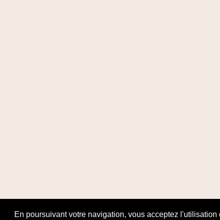
Besoin d'un conseil ...
En poursuivant votre navigation, vous acceptez l'utilisation