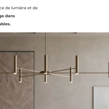
ce de lumière et de
ge dans
ables.