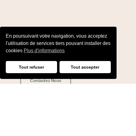
En poursuivant votre navigation, vous acceptez
Besoin d'un conseil ...
l'utilisation de services tiers pouvant installer des
Demande d'information
cookies
Plus d'informations
ou de devis
Tout refuser
Tout accepter
Contactez Nous