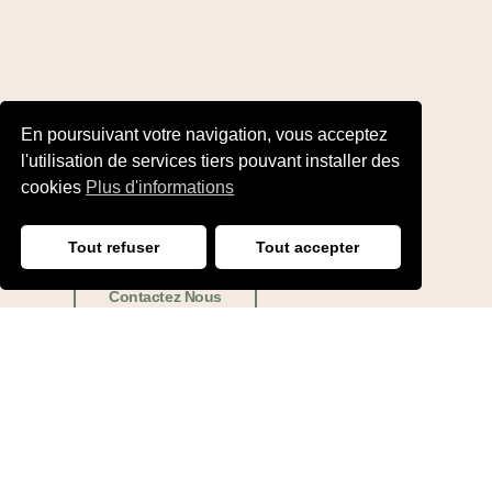
En poursuivant votre navigation, vous acceptez
Besoin d'un conseil ...
l'utilisation de services tiers pouvant installer des
Demande d'information
cookies
Plus d'informations
ou de devis
Tout refuser
Tout accepter
Contactez Nous