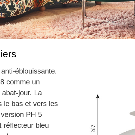
iers
anti-éblouissante.
958 comme un
abat-jour. La
 le bas et vers les
a version PH 5
t réflecteur bleu