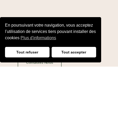
En poursuivant votre navigation, vous acceptez
Besoin d'un conseil ...
l'utilisation de services tiers pouvant installer des
Demande d'information
cookies
Plus d'informations
ou de devis
Tout refuser
Tout accepter
Contactez Nous