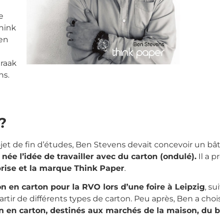
e
Think
 en
raak
ns.
?
projet de fin d’études, Ben Stevens devait concevoir un b
 née l’idée de travailler avec du carton (ondulé).
Il a p
eprise et la marque Think Paper
.
n en carton pour la RVO lors d’une foire à Leipzig
, su
tir de différents types de carton. Peu après, Ben a chois
n en carton, destinés aux marchés de la maison, du bu